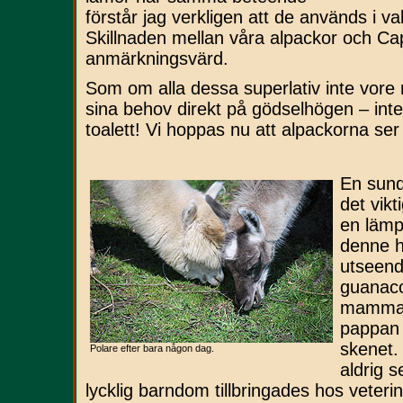
förstår jag verkligen att de används i
Skillnaden mellan våra alpackor och Cap
anmärkningsvärd.
Som om alla dessa superlativ inte vore
sina behov direkt på gödselhögen – in
toalett! Vi hoppas nu att alpackorna se
En sund
det vikt
en lämp
denne he
utseend
guanac
mamman
pappan 
skenet.
Polare efter bara någon dag.
aldrig 
lycklig barndom tillbringades hos veteri