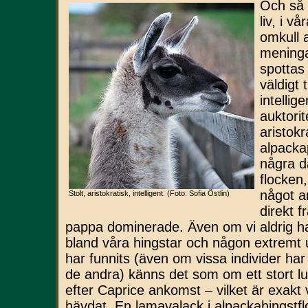
Och så t
liv, i vå
omkull a
meninga
spottas 
väldigt 
intellig
auktorit
aristokr
alpacka
några d
flocken
något a
Stolt, aristokratisk, intelligent. (Foto: Sofia Östlin)
direkt f
pappa dominerade. Även om vi aldrig h
bland våra hingstar och någon extremt u
har funnits (även om vissa individer ha
de andra) känns det som om ett stort lu
efter Caprice ankomst – vilket är exakt
hävdat. En lamavalack i alpackahingstfl