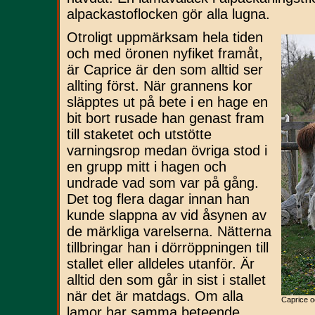
alpackastoflocken gör alla lugna.
Otroligt uppmärksam hela tiden
och med öronen nyfiket framåt,
är Caprice är den som alltid ser
allting först. När grannens kor
släpptes ut på bete i en hage en
bit bort rusade han genast fram
till staketet och utstötte
varningsrop medan övriga stod i
en grupp mitt i hagen och
undrade vad som var på gång.
Det tog flera dagar innan han
kunde slappna av vid åsynen av
de märkliga varelserna. Nätterna
tillbringar han i dörröppningen till
stallet eller alldeles utanför. Är
alltid den som går in sist i stallet
när det är matdags. Om alla
Caprice o
lamor har samma beteende