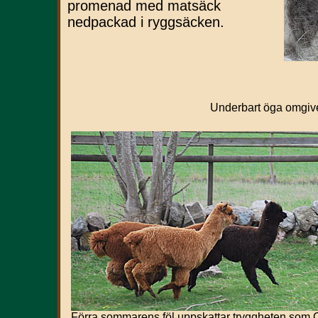
promenad med matsäck
nedpackad i ryggsäcken.
Underbart öga omgive
Förra sommarens föl uppskattar tryggheten som C