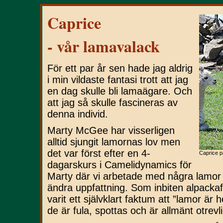
Caprice
- vår lamavalack
För ett par år sen hade jag aldrig
i min vildaste fantasi trott att jag
en dag skulle bli lamaägare. Och
att jag så skulle fascineras av
denna individ.
Marty McGee har visserligen
alltid sjungit lamornas lov men
det var först efter en 4-
Caprice 
dagarskurs i Camelidynamics för
Marty där vi arbetade med några lamor 
ändra uppfattning. Som inbiten alpackaf
varit ett självklart faktum att ”lamor är 
de är fula, spottas och är allmänt otrevl