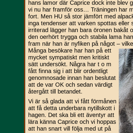
hans lamor där Caprice dock inte blev 
vi nu har framför oss… Träningen har m
fort. Men HU så stor jämfört med alpack
inga tendenser att varken spottas eller 
irriterad lägger han bara öronen bakåt
den oerhört trygga och stabila lama han
fram när han är nyfiken på något – vilke
Många besökare har han på ett
mycket sympatiskt men kritiskt
sätt undersökt. Några har t o m
fått finna sig i att blir ordentligt
genomnosade innan han beslutat
att de var OK och sedan värdigt
återgått till betandet.
Vi är så glada att vi fått förmånen
att få detta underbara nytillskott i
hagen. Det ska bli ett äventyr att
lära känna Caprice och vi hoppas
att han snart vill följa med ut på